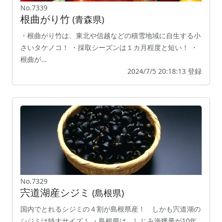
No.7339
根曲がり竹
(青森県)
・根曲がり竹は、東北や信越などの積雪地域に自生する小
さいタケノコ！ ・採取シーズンは１カ月程度と短い！ ・
根曲が…
2024/7/5 20:18:13 登録
No.7329
宍道湖産シジミ
(島根県)
国内でとれるシジミの４割が島根県産！ しかも宍道湖の
シジミは特大サイズ！ ・島根県は、しじみ漁獲量が10年