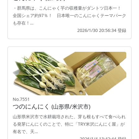
・群馬県は、こんにゃく芋の収穫量がダントツ日本一！
全国シェア約97％！ 日本唯一のこんにゃくテーマパーク
も存在！…
2026/1/30 20:56:34 登録
No.7551
つのにんにく
(山形県/米沢市)
山形県米沢市で水耕栽培された、芽も根もすべて食べられ
る発芽にんにくのことで、特に「TRY米沢にんにく屋」が
有名で、天…
2026/1/4 13:42:44 登録