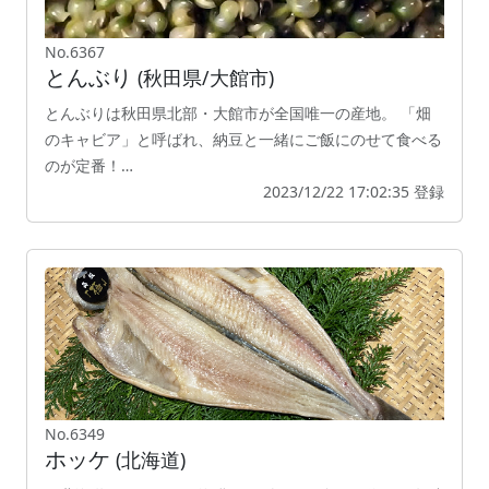
No.6367
とんぶり
(秋田県/大館市)
とんぶりは秋田県北部・大館市が全国唯一の産地。 「畑
のキャビア」と呼ばれ、納豆と一緒にご飯にのせて食べる
のが定番！…
2023/12/22 17:02:35 登録
No.6349
ホッケ
(北海道)