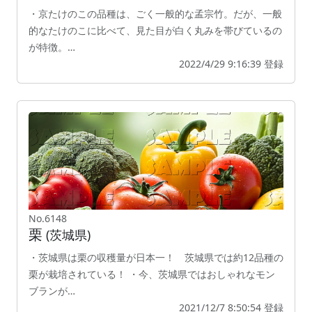
・京たけのこの品種は、ごく一般的な孟宗竹。だが、一般
的なたけのこに比べて、見た目が白く丸みを帯びているの
が特徴。…
2022/4/29 9:16:39 登録
No.6148
栗
(茨城県)
・茨城県は栗の収穫量が日本一！ 茨城県では約12品種の
栗が栽培されている！ ・今、茨城県ではおしゃれなモン
ブランが…
2021/12/7 8:50:54 登録