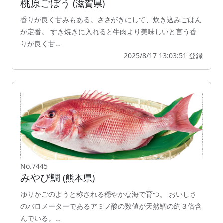
桃原ごぼう
(滋賀県)
香りが良く甘みもある。ささがきにして、炊き込みごはん
が定番。 すき焼きに入れると牛肉より美味しいと言う香
りが良く甘…
2025/8/17 13:03:51 登録
No.7445
みやび鯛
(熊本県)
ゆりかごのようと称される穏やかな海で育つ。 おいしさ
のバロメーターであるアミノ酸の数値が天然鯛の約３倍含
んでいる。…