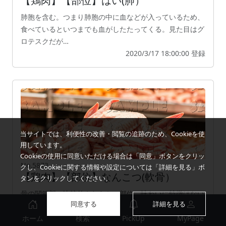
【鶏肉】【部位】はい(肺）
肺胞を含む。つまり肺胞の中に血などが入っているため、
食べているといつまでも血がしたたってくる。見た目はグ
ロテスクだが…
2020/3/17 18:00:00 登録
当サイトでは、利便性の改善・閲覧の追跡のため、Cookieを使
用しています。
Cookieの使用に同意いただける場合は「同意」ボタンをクリッ
No.5873
クし、Cookieに関する情報や設定については「詳細を見る」ボ
【鶏肉】【部位】なんこつ(軟骨）
タンをクリックしてください。
骨の関節部の比較的やわらかい部位。味わいに特徴はない
同意する
詳細を見る
が、コリコリとした食感が印象的。なんこつは細かく分け
ることができ…
ホーム
検索
PickUp
MyPage