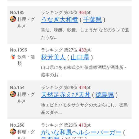
No.185
ランキング 第26位
463
pt
うなぎ大和煮
(
千葉県
)
料理・グ
ルメ
醤油、味醂、砂糖、しょうが などのタレで煮
たうな…
No.1996
ランキング 第27位
433
pt
秋芳美人
(
山口県
)
飲料・酒
類
山口県にある株式会社俵善雄酒場が酒造所・
蔵本のお…
No.154
ランキング 第28位
424
pt
天然足赤えび天丼
(
徳島県
)
料理・グ
ルメ
地エビとハモをサクサクの天ぷらにし、徳島
産スダチ…
No.258
ランキング 第29位
413
pt
がいな和風ヘルシーバーガー
(
料理・グ
ルメ