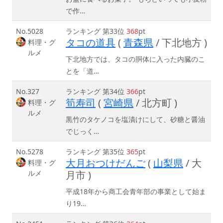
で作…
No.5028
ランキング 第33位
368
pt
タコの道具
(
青森県
/ 下北地方 )
料理・グ
ルメ
下北地方では、タコの胴体に入った内臓のこ
とを「道…
No.327
ランキング 第34位
366
pt
筍寿司
(
宮崎県
/ 北方町 )
料理・グ
ルメ
黒竹のタケノコを塩漬けにして、砂糖と醤油
でじっく…
No.5278
ランキング 第35位
365
pt
大月おつけだんご
(
山梨県
/ 大
料理・グ
ルメ
月市 )
平成18年から商工会青年部の事業として始ま
り19…