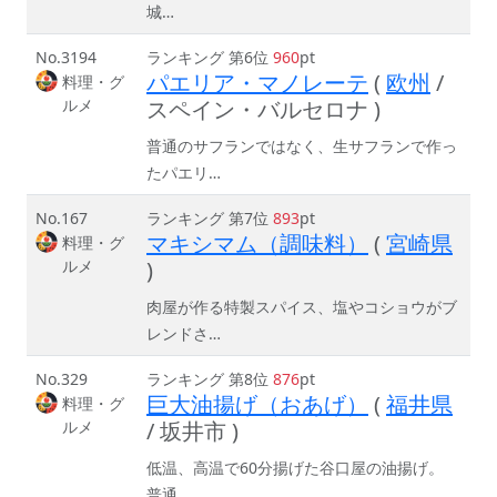
城…
No.3194
ランキング 第6位
960
pt
パエリア・マノレーテ
(
欧州
/
料理・グ
ルメ
スペイン・バルセロナ )
普通のサフランではなく、生サフランで作っ
たパエリ…
No.167
ランキング 第7位
893
pt
マキシマム（調味料）
(
宮崎県
料理・グ
ルメ
)
肉屋が作る特製スパイス、塩やコショウがブ
レンドさ…
No.329
ランキング 第8位
876
pt
巨大油揚げ（おあげ）
(
福井県
料理・グ
ルメ
/ 坂井市 )
低温、高温で60分揚げた谷口屋の油揚げ。
普通…