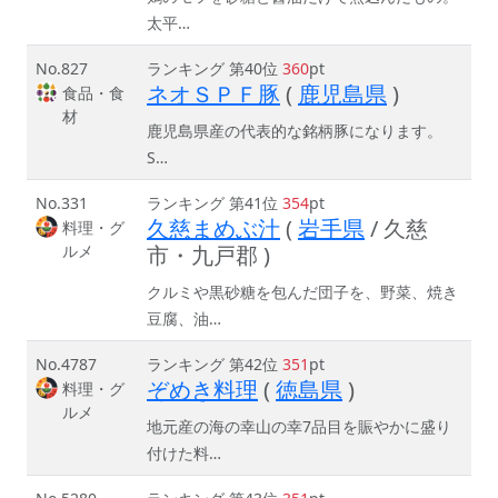
太平…
No.827
ランキング 第40位
360
pt
ネオＳＰＦ豚
(
鹿児島県
)
食品・食
材
鹿児島県産の代表的な銘柄豚になります。
S…
No.331
ランキング 第41位
354
pt
久慈まめぶ汁
(
岩手県
/ 久慈
料理・グ
ルメ
市・九戸郡 )
クルミや黒砂糖を包んだ団子を、野菜、焼き
豆腐、油…
No.4787
ランキング 第42位
351
pt
ぞめき料理
(
徳島県
)
料理・グ
ルメ
地元産の海の幸山の幸7品目を賑やかに盛り
付けた料…