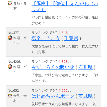
【豚肉】【部位】えんがわ（ハ
食品・食
材
ラミ）
バラ肉と横隔膜（ハラミ）の間の部位。脂は
少なめで…
No.3771
ランキング 第3位
1,545
pt
塩辛こうこう
(
千葉県
)
料理・グ
ルメ
大根を塩漬けにして押した物に、秋刀魚のび
り（劣等…
No.4208
ランキング 第4位
1,393
pt
みずごろくの吸い物
(
石川県
)
料理・グ
ルメ
「水魚」の呼び名で定着していますが、「げ
んげんぼ…
No.652
ランキング 第5位
1,250
pt
はじめちゃんポーク
(
茨城県
)
食品・食
材
茨城県産の代表的な銘柄豚になります。 茨