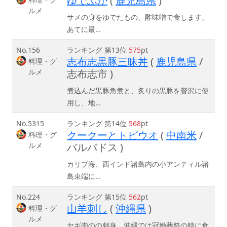
ゆでふか
(
鹿児島県
)
ルメ
サメの身をゆでたもの、酢味噌で食します、
あてに最…
No.156
ランキング 第13位
575
pt
志布志黒豚三昧丼
(
鹿児島県
/
料理・グ
ルメ
志布志市 )
煮込んだ黒豚角煮と、炙りの黒豚を贅沢に使
用し、地…
No.5315
ランキング 第14位
568
pt
クークーとトビウオ
(
中南米
/
料理・グ
ルメ
バルバドス )
カリブ海、西インド諸島内の小アンティル諸
島東端に…
No.224
ランキング 第15位
562
pt
山羊刺し
(
沖縄県
)
料理・グ
ルメ
ヤギ肉のの刺身。沖縄では冠婚葬祭の時に食