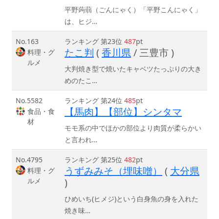
平野蒟蒻（ごんにゃく）「平野こんにゃく」
は、ヒジ…
No.163
ランキング 第23位
487
pt
たこ判
(
香川県
/ 三豊市 )
料理・グ
ルメ
大判焼き型で焼いたキャベツたっぷりの大き
めのたこ…
No.5582
ランキング 第24位
485
pt
【馬肉】【部位】シンタマ
食品・食
材
モモ系の中でほかの部位より肉質が柔らかい
と言われ…
No.4795
ランキング 第25位
482
pt
うずみみそ（埋味噌）
(
大分県
料理・グ
ルメ
)
ひめいち(ヒメジ)という白身魚の身を入れた
焼き味…