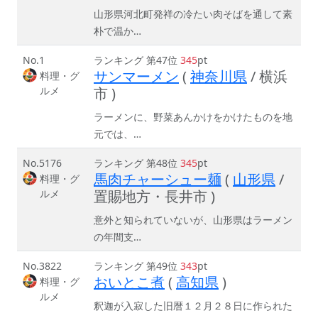
山形県河北町発祥の冷たい肉そばを通して素
朴で温か…
No.1
ランキング 第47位
345
pt
サンマーメン
(
神奈川県
/ 横浜
料理・グ
ルメ
市 )
ラーメンに、野菜あんかけをかけたものを地
元では、…
No.5176
ランキング 第48位
345
pt
馬肉チャーシュー麺
(
山形県
/
料理・グ
ルメ
置賜地方・長井市 )
意外と知られていないが、山形県はラーメン
の年間支…
No.3822
ランキング 第49位
343
pt
おいとこ煮
(
高知県
)
料理・グ
ルメ
釈迦が入寂した旧暦１２月２８日に作られた