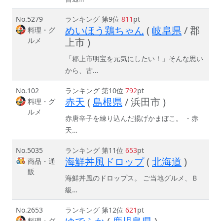
No.5279
ランキング 第9位
811
pt
めいほう鶏ちゃん
(
岐阜県
/ 郡
料理・グ
ルメ
上市 )
「郡上市明宝を元気にしたい！」そんな思い
から、古…
No.102
ランキング 第10位
792
pt
赤天
(
島根県
/ 浜田市 )
料理・グ
ルメ
赤唐辛子を練り込んだ揚げかまぼこ。 ・赤
天…
No.5035
ランキング 第11位
653
pt
海鮮丼風ドロップ
(
北海道
)
商品・通
販
海鮮丼風のドロップス。 ご当地グルメ、Ｂ
級…
No.2653
ランキング 第12位
621
pt
料理・グ