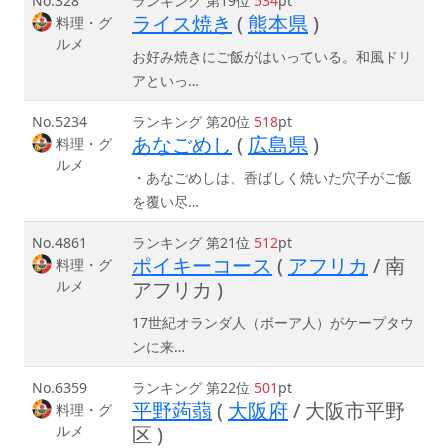
No.328
ランキング 第19位
534
pt
ライス焼き
(
熊本県
)
料理・グ
ルメ
お好み焼きにご飯がはいっている。和風ドリ
アといっ…
No.5234
ランキング 第20位
518
pt
あなごめし
(
広島県
)
料理・グ
ルメ
・あなごめしは、香ばしく焼いた穴子がご飯
を覆い尽…
No.4861
ランキング 第21位
512
pt
ポイキーコース
(
アフリカ
/ 南
料理・グ
ルメ
アフリカ )
17世紀オランダ人（ボーア人）がケープタウ
ンに来…
No.6359
ランキング 第22位
501
pt
平野蒟蒻
(
大阪府
/ 大阪市平野
料理・グ
ルメ
区 )