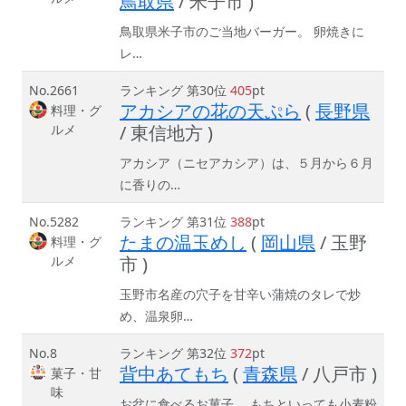
鳥取県
/ 米子市 )
鳥取県米子市のご当地バーガー。 卵焼きに
レ…
No.2661
ランキング 第30位
405
pt
アカシアの花の天ぷら
(
長野県
料理・グ
ルメ
/ 東信地方 )
アカシア（ニセアカシア）は、５月から６月
に香りの…
No.5282
ランキング 第31位
388
pt
たまの温玉めし
(
岡山県
/ 玉野
料理・グ
ルメ
市 )
玉野市名産の穴子を甘辛い蒲焼のタレで炒
め、温泉卵…
No.8
ランキング 第32位
372
pt
背中あてもち
(
青森県
/ 八戸市 )
菓子・甘
味
お盆に食べるお菓子。 もちといっても小麦粉