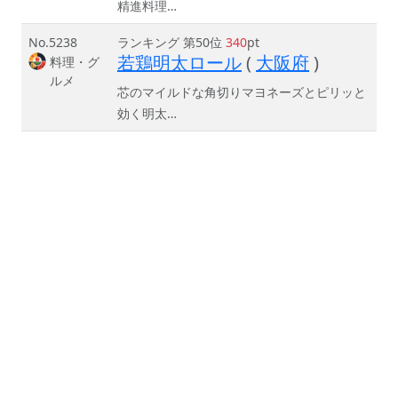
精進料理…
No.5238
ランキング 第50位
340
pt
若鶏明太ロール
(
大阪府
)
料理・グ
ルメ
芯のマイルドな角切りマヨネーズとピリッと
効く明太…