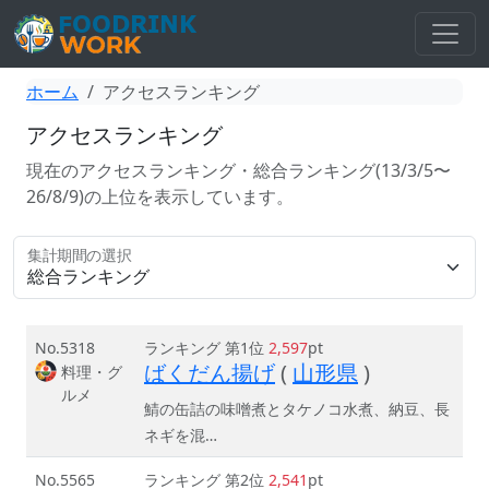
ホーム
アクセスランキング
アクセスランキング
現在のアクセスランキング・総合ランキング(13/3/5〜
26/8/9)の上位を表示しています。
集計期間の選択
No.5318
ランキング 第1位
2,597
pt
ばくだん揚げ
(
山形県
)
料理・グ
ルメ
鯖の缶詰の味噌煮とタケノコ水煮、納豆、長
ネギを混…
No.5565
ランキング 第2位
2,541
pt