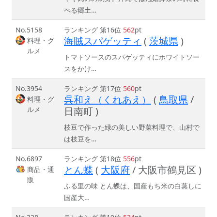
べる郷土…
No.5158
ランキング 第16位
562
pt
海賊スパゲッティ
(
茨城県
)
料理・グ
ルメ
トマトソースのスパゲッティにホワイトソー
スをかけ…
No.3954
ランキング 第17位
560
pt
呉和え（くれあえ）
(
鳥取県
/
料理・グ
ルメ
日南町 )
枝豆で作った緑の美しい野菜料理で、山村で
は枝豆を…
No.6897
ランキング 第18位
556
pt
とん蝶
(
大阪府
/ 大阪市鶴見区 )
商品・通
販
ふる里の味 とん蝶は、国産もち米の白蒸しに
国産大…