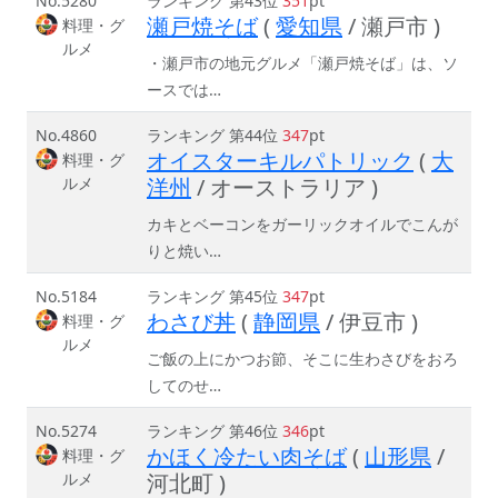
No.5280
ランキング 第43位
351
pt
瀬戸焼そば
(
愛知県
/ 瀬戸市 )
料理・グ
ルメ
・瀬戸市の地元グルメ「瀬戸焼そば」は、ソ
ースでは…
No.4860
ランキング 第44位
347
pt
オイスターキルパトリック
(
大
料理・グ
ルメ
洋州
/ オーストラリア )
カキとベーコンをガーリックオイルでこんが
りと焼い…
No.5184
ランキング 第45位
347
pt
わさび丼
(
静岡県
/ 伊豆市 )
料理・グ
ルメ
ご飯の上にかつお節、そこに生わさびをおろ
してのせ…
No.5274
ランキング 第46位
346
pt
かほく冷たい肉そば
(
山形県
/
料理・グ
ルメ
河北町 )