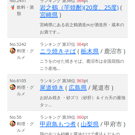
No.2451
ランキング 第36位
364
pt
岩之鶴（芋焼酎)(20度、25度)
(
飲料・酒
類
宮崎県
)
宮崎県にある岩之鶴酒造㈱が酒造所・蔵本の
お酒です…
No.5242
ランキング 第37位
364
pt
ニラ焼きそば
(
栃木県
/ 鹿沼市 )
料理・グ
ルメ
ニラをのせた焼きそば。鹿沼市は全国屈指の
ニラ産地…
No.6105
ランキング 第38位
363
pt
尾道焼き
(
広島県
/ 尾道市 )
料理・グ
ルメ
お好み焼き ・砂ズリ（砂肝）＆イカ天の最強
タッ…
No.50
ランキング 第39位
360
pt
甲府鳥もつ煮
(
山梨県
/ 甲府市 )
料理・グ
ルメ
鶏のモツを砂糖と醤油だけで煮込んだもの。