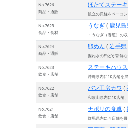
ほたてステーキ
No.7626
商品・通販
帆立の貝柱をベーコン
うなぎ
(
鹿児島
No.7625
食品・食材
・うなぎ（養殖）の収
卵めん
(
岩手県
No.7624
商品・通販
捏ね水の殆どが新鮮な
ステーキハウス
No.7623
飲食・店舗
沖縄県内に10店舗を
パン工房カワ
(
No.7622
飲食・店舗
和歌山県内に10店舗
ナポリの食卓
(
No.7621
飲食・店舗
群馬県内に４店舗を展