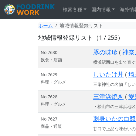
検索各種
国内情報
海外情
ホーム
地域情報登録リスト
地域情報登録リスト（1 / 255）
豚の味珍
(
神奈
No.7630
飲食・店舗
横浜駅西口を出て直ぐ
しいたけ丼
(
埼
No.7629
料理・グルメ
三峯神社の名物「しい
三津浜焼き
(
愛
No.7628
料理・グルメ
・松山市の三津浜地区
刺身いかの白醬
No.7627
商品・通販
甘口で上品な味わいの