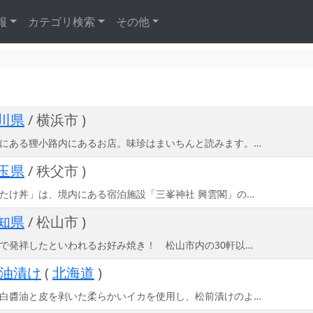
報
カテゴリ検索
その他
川県
/ 横浜市 )
にある狸小路内にあるお店。味珍はまいちんと読みます。…
玉県
/ 秩父市 )
たけ丼」は、境内にある宿泊施設「三峯神社 興雲閣」の…
知県
/ 松山市 )
で発祥したといわれるお好み焼き！ 松山市内の30軒以…
油漬け
(
北海道
)
白醬油と皮を剥いた柔らかいイカを使用し、松前漬けのよ…