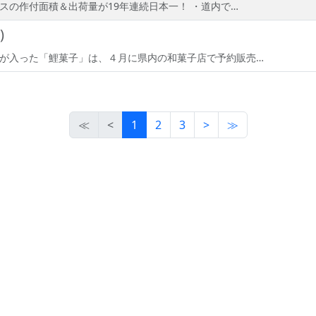
スの作付面積＆出荷量が19年連続日本一！ ・道内で…
)
が入った「鯉菓子」は、４月に県内の和菓子店で予約販売…
≪
<
1
2
3
>
≫