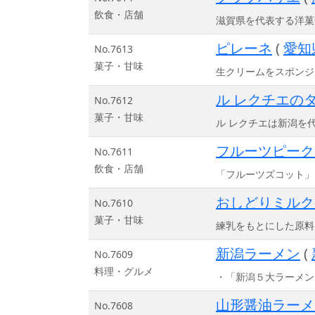
飲食・店舗
滋賀県を代表する洋菓
ピレーネ
(
愛知
No.7613
菓子・甘味
生クリームをスポンジ
ル レクチエの
No.7612
菓子・甘味
ル レクチエは新潟を
フルーツピー
No.7611
飲食・店舗
「フルーツズコット」
おしどりミルク
No.7610
菓子・甘味
練乳をもとにした原料
新潟ラーメン
(
No.7609
料理・グルメ
・「新潟５大ラーメン
山形醤油ラーメ
No.7608