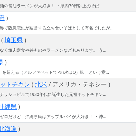
麺の醤油ラーメンが大好き！ ・県内70軒以上のそば…
府
)
称で阪急電鉄が運営する立ち食いそばとして有名でしたが…
(
埼玉県
)
なく焼肉定食や丼ものやラーメンなどもあります。 う…
県
)
）を超える（アルファベットでPの次はQ）味」という意…
ットチキン
(
北米
/ アメリカ・テネシー )
ナッシュビルで1930年代に誕生した元祖ホットチキン…
沖縄県
)
ゼロだけど、沖縄県民はアップルパイが大好き！ ・沖…
北海道
)