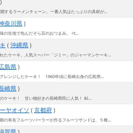
)
展開するラーメンチェーン。一番人気はたっぷりの具材が…
神奈川県
)
味の生地で包んだそら豆のおつまみ。 <t…
キ
(
沖縄県
)
れたケーキ。人気スーパー「ジミー」のジャーマンケーキ…
広島県
)
アレンジしたケーキ！ 1960年頃に長崎出身の広島県…
長崎県
)
のケーキ！ 甘い物好きの長崎県民に人気！ &l…
ーヤオイソ
(
京都府
)
都の有名フルーツパーラーが作るフルーツサンドは、５種…
滋賀県
)