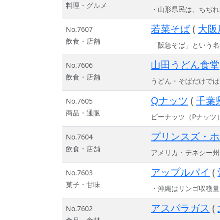
料理・グルメ
・山形県民は、ちぢれ
若菜そば
(
大阪
No.7607
飲食・店舗
「阪急そば」という名
山田うどん食堂
No.7606
飲食・店舗
うどん・そばだけでは
Qナッツ
(
千葉
No.7605
商品・通販
ピーナッツ（Pナッツ
プリンスズ・ホ
No.7604
飲食・店舗
アメリカ・テネシー州
アップルパイ
(
No.7603
菓子・甘味
・沖縄はリンゴ収穫量
アスパラガス
(
No.7602