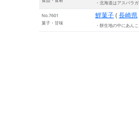
食品・食材
・北海道はアスパラガ
鯉菓子
(
長崎県
No.7601
菓子・甘味
・餅生地の中にあんこ