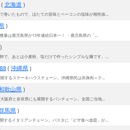
(
北海道
)
で巻いたもので、ほたての旨味とベーコンの塩味が相性抜…
県
)
獲量は鹿児島県が15年連続日本一！ ・鹿児島県の「…
)
卵で、あとは小麦粉、塩だけで作ったシンプルな麺です。…
88
(
沖縄県
)
展開するステーキハウスチェーン。沖縄県民は赤身肉＝テ…
和歌山県
)
、大阪府と奈良県にも展開するパンチェーン。全国ご当地…
群馬県
)
開するイタリアンチェーン。パスタに「ピザ食べ放題」が…