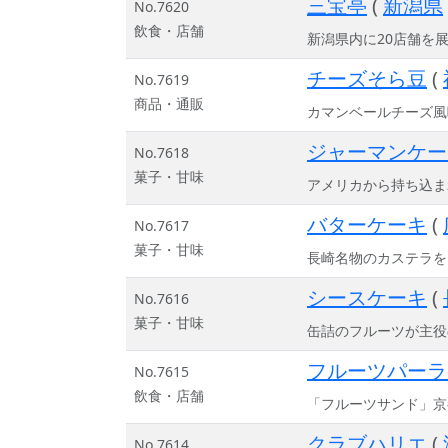
三宝亭
(
新潟県
No.7620
飲食・店舗
新潟県内に20店舗を
チーズそら豆
(
No.7619
商品・通販
カマンベールチーズ風
ジャーマンケー
No.7618
菓子・甘味
アメリカから持ち込ま
バターケーキ
(
No.7617
菓子・甘味
長崎名物のカステラを
シースケーキ
(
No.7616
菓子・甘味
缶詰のフルーツが主役
フルーツパーラ
No.7615
飲食・店舗
「フルーツサンド」京
クラブハリエ
(
No.7614