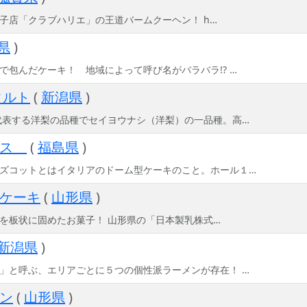
子店「クラブハリエ」の王道バームクーヘン！ h…
県
)
で包んだケーキ！ 地域によって呼び名がバラバラ!? …
タルト
(
新潟県
)
代表する洋梨の品種でセイヨウナシ（洋梨）の一品種。高…
クス
(
福島県
)
ズコットとはイタリアのドーム型ケーキのこと。ホール１…
ケーキ
(
山形県
)
を板状に固めたお菓子！ 山形県の「日本製乳株式…
新潟県
)
」と呼ぶ、エリアごとに５つの個性派ラーメンが存在！ …
ン
(
山形県
)