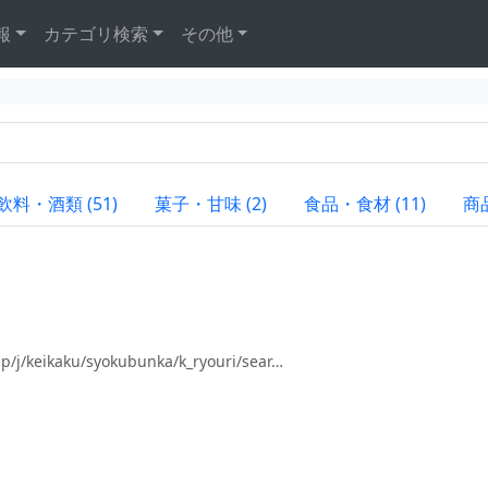
報
カテゴリ検索
その他
飲料・酒類 (51)
菓子・甘味 (2)
食品・食材 (11)
商品
keikaku/syokubunka/k_ryouri/sear…