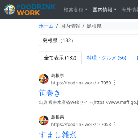
検索各種
国内情報
海外情
ホーム
国内情報
島根県
全て表示 (132)
料理・グルメ (56)
島根県
︙
https://foodrink.work/ > 7059
笹巻き
出典:農林水産省Webサイト(https://www.maff.go.jp/j/
島根県
︙
https://foodrink.work/ > 7058
すまし雑煮