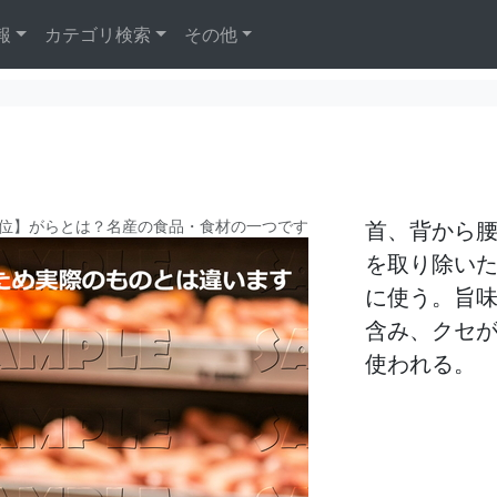
報
カテゴリ検索
その他
位】がらとは？名産の食品・食材の一つです
首、背から
を取り除い
に使う。旨
含み、クセ
使われる。