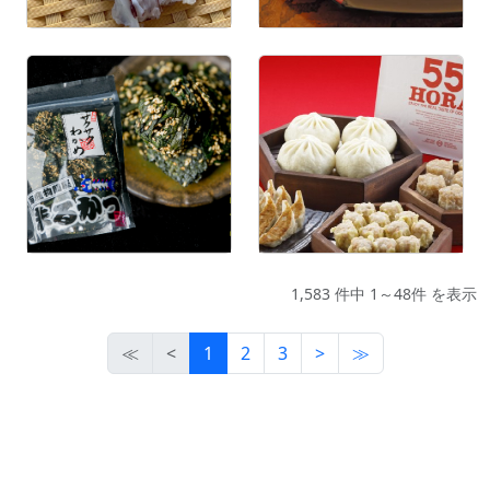
1,583 件中 1～48件 を表示
≪
<
1
2
3
>
≫