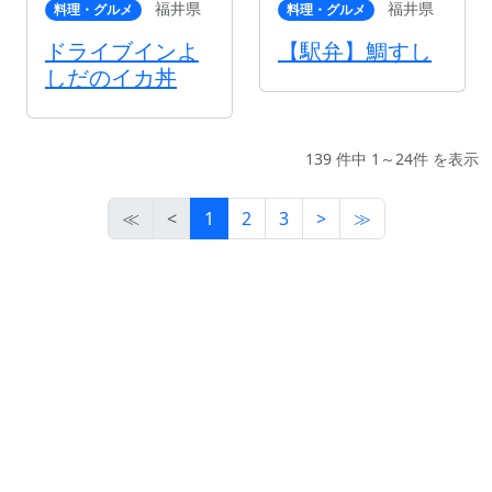
福井県
福井県
料理・グルメ
料理・グルメ
ドライブインよ
【駅弁】鯛すし
しだのイカ丼
139 件中 1～24件 を表示
≪
<
1
2
3
>
≫