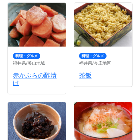
料理・グルメ
料理・グルメ
福井県/美山地域
福井県/今庄地区
赤かぶらの酢漬
茶飯
け