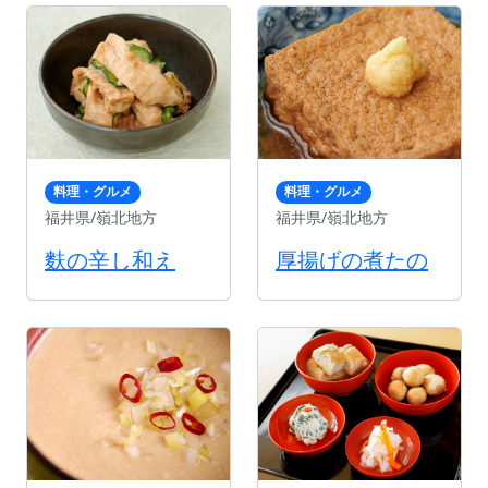
料理・グルメ
料理・グルメ
福井県/嶺北地方
福井県/嶺北地方
麩の辛し和え
厚揚げの煮たの