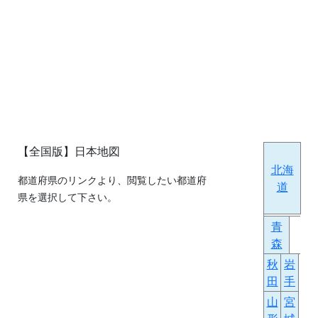
【全国版】日本地図
北海
都道府県のリンクより、閲覧したい都道府
道
県を選択して下さい。
青
森
秋
岩
田
手
山
宮