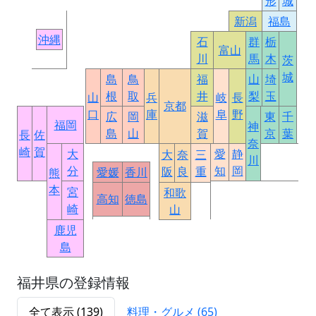
形
城
新潟
福島
沖縄
石
群
栃
富山
川
馬
木
茨
城
島
鳥
福
山
埼
根
取
井
梨
玉
山
兵
岐
長
京都
口
庫
阜
野
広
岡
滋
東
千
福岡
神
島
山
賀
京
葉
長
佐
奈
崎
賀
大
愛
静
大
奈
三
川
分
知
岡
阪
良
重
愛媛
香川
熊
本
宮
和歌
高知
徳島
崎
山
鹿児
島
福井県の登録情報
全て表示 (139)
料理・グルメ (65)