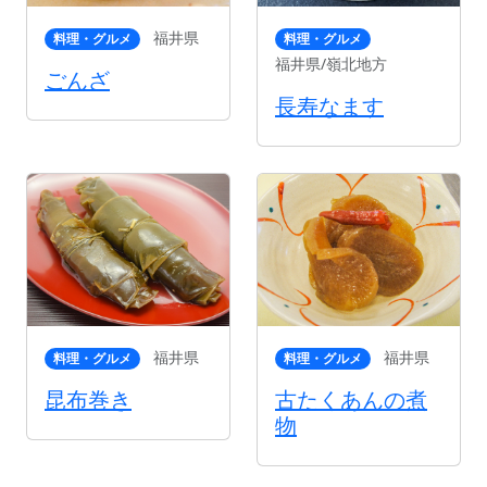
福井県
料理・グルメ
料理・グルメ
福井県/嶺北地方
ごんざ
長寿なます
福井県
福井県
料理・グルメ
料理・グルメ
昆布巻き
古たくあんの煮
物