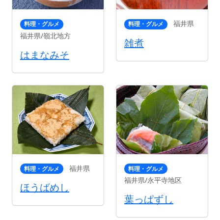
福井県
料理・グルメ
料理・グルメ
福井県/嶺北地方
雑煮
はまなみそ
福井県
料理・グルメ
料理・グルメ
福井県/永平寺地区
ほうばめし
葉っぱずし