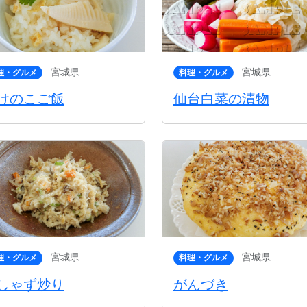
宮城県
宮城県
理・グルメ
料理・グルメ
けのこご飯
仙台白菜の漬物
宮城県
宮城県
理・グルメ
料理・グルメ
しゃず炒り
がんづき