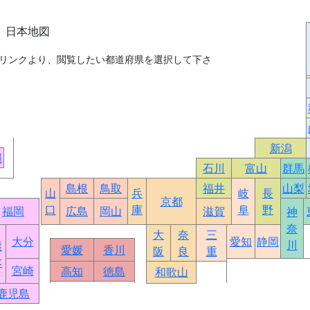
】日本地図
リンクより、閲覧したい都道府県を選択して下さ
新潟
縄
石川
富山
群馬
島根
鳥取
福井
山梨
山
兵
岐
長
京都
口
庫
阜
野
福岡
広島
岡山
滋賀
神
奈
大
奈
三
大分
愛知
静岡
川
熊
愛媛
香川
阪
良
重
本
宮崎
高知
徳島
和歌山
鹿児島