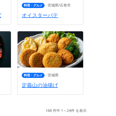
宮城県/石巻市
料理・グルメ
ば
オイスターパテ
宮城県
料理・グルメ
定義山の油揚げ
168 件中 1～24件 を表示