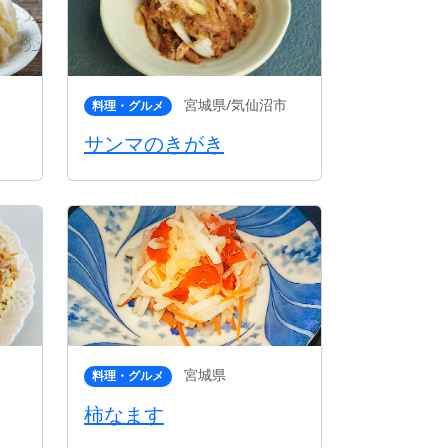
宮城県/気仙沼市
料理・グルメ
サンマのきがき
宮城県
料理・グルメ
柿なます