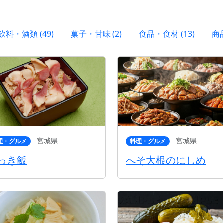
飲料・酒類 (49)
菓子・甘味 (2)
食品・食材 (13)
商品
宮城県
宮城県
理・グルメ
料理・グルメ
っき飯
へそ大根のにしめ