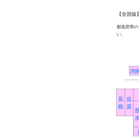
【全国版
都道府県の
い。
沖
長
佐
崎
賀