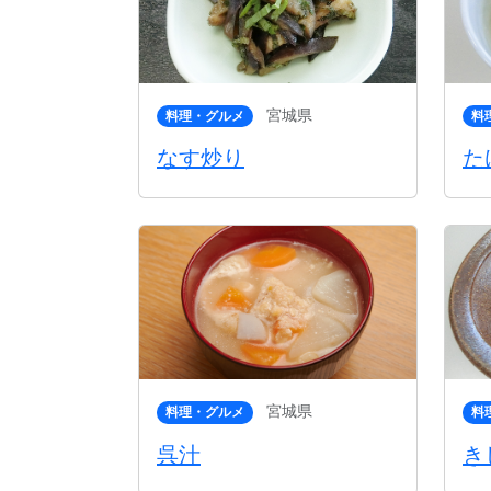
宮城県
料理・グルメ
料
なす炒り
た
宮城県
料理・グルメ
料
呉汁
き