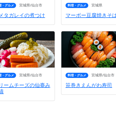
宮城県/仙台市
宮城県
理・グルメ
料理・グルメ
メタガレイの煮つけ
マーボー豆腐焼きそ
宮城県/仙台市
宮城県/仙台市
理・グルメ
料理・グルメ
リームチーズの仙臺み
笹巻きえんがわ寿司
漬