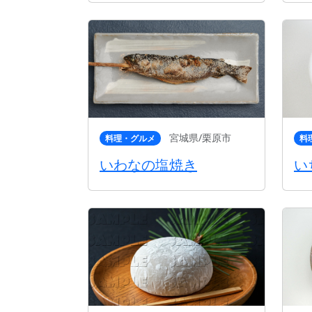
宮城県/栗原市
料理・グルメ
料
いわなの塩焼き
い