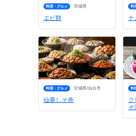
宮城県
料理・グルメ
料
エビ餅
ナ
宮城県/仙台市
料理・グルメ
料
仙臺しそ巻
ク
そ