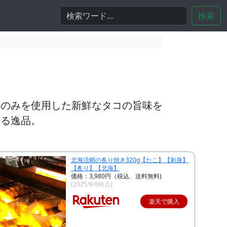
検索
料のみを使用した新鮮なタコの旨味を
める逸品。
北海活蛸の炙り焼き320g【たこ】【刺身】
【炙り】【北海】
価格：3,980円（税込、送料無料)
(2025/9/6時点)
楽天で購入