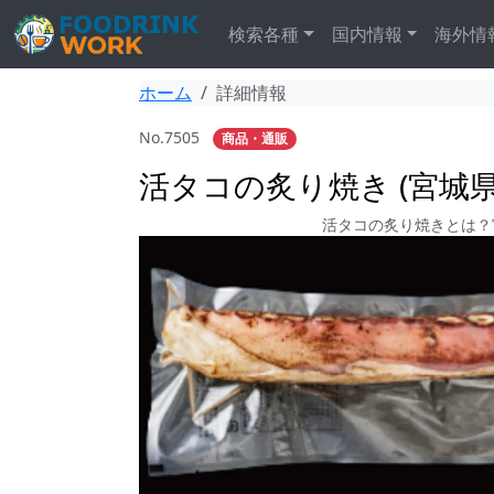
検索各種
国内情報
海外情
ホーム
詳細情報
No.7505
商品・通販
活タコの炙り焼き (宮城県
活タコの炙り焼きとは？