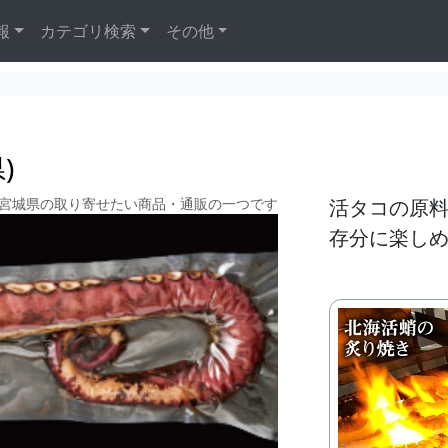
報
カテゴリ検索
その他
)
宮城県の取り寄せたい商品・通販の一つです
活タコの原
存分に楽し