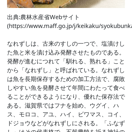
出典:農林水産省Webサイト
(https://www.maff.go.jp/j/keikaku/syokubun
なれずしは、古来のすしの一つで、塩漬けし
た魚と米を漬け込み発酵させたものである。
発酵が進むにつれて「馴れる、熟れる」こと
から「なれずし」と呼ばれている。なれずし
は魚を長期保存するための加工方法で、腐敗
しやすい魚を発酵させて年間にわたって食べ
ることができるようになり、優れた保存法で
ある。滋賀県ではフナを始め、ウグイ、ハ
ス、モロコ、アユ、ハイ、ビワマス、コイ、
ドジョウなどがなれずしにされる。「ふなず
し」はその代表格で、五穀豊饒を祈る神社の