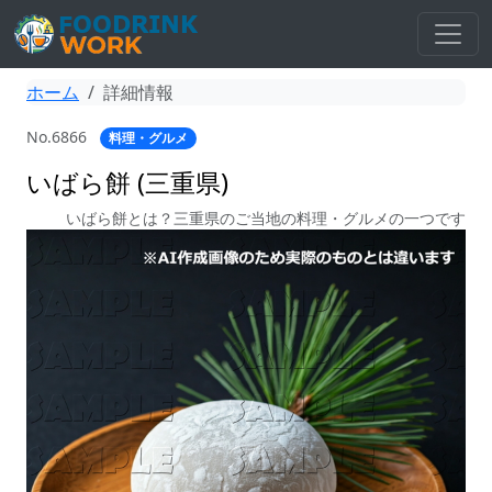
ホーム
詳細情報
No.6866
料理・グルメ
いばら餅 (三重県)
いばら餅とは？三重県のご当地の料理・グルメの一つです