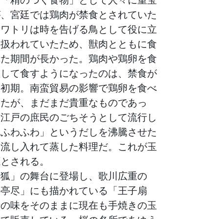
が、宮廷では鶏肉が禁食とされていた
ニワトリは時を告げる鳥として役に立
て扱われていたため、獣肉とともに食
れた期間が長かった。鶏肉や鶏卵を食
理して食すようになったのは、禁食が
戸初期。南蛮貿易の影響で鶏卵を食べ
ったが、まだまだ貴重なものであっ
、江戸の庶民のごちそうとして流行し
子ふわふわ」というだしを沸騰させた
を流し入れて蒸した料理だ。これが玉
源とされる。
の狐」の舞台に登場し、歌川広重の
会亭尽」にも描かれている「王子扇
時の味をそのままに現在も手焼きの玉