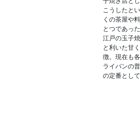
子焼き店と
こうしたと
くの茶屋や
とつであっ
江戸の玉子
と利いた甘
徴。現在も
ライパンの
の定番とし