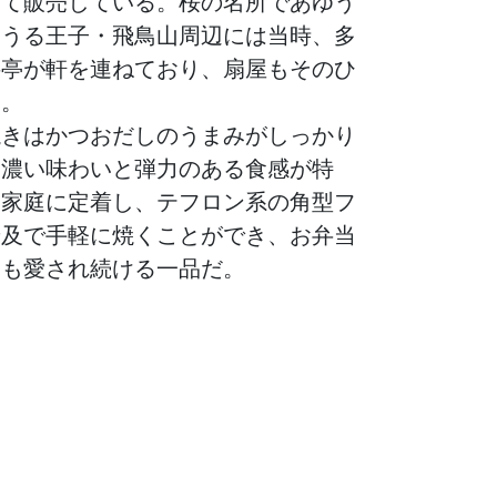
して販売している。桜の名所であゆう
いうる王子・飛鳥山周辺には当時、多
料亭が軒を連ねており、扇屋もそのひ
た。
焼きはかつおだしのうまみがしっかり
く濃い味わいと弾力のある食感が特
各家庭に定着し、テフロン系の角型フ
普及で手軽に焼くことができ、お弁当
ても愛され続ける一品だ。