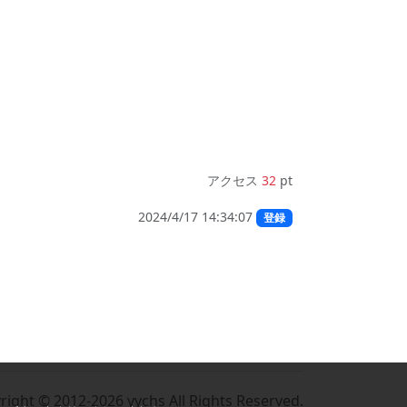
アクセス
32
pt
2024/4/17 14:34:07
登録
right © 2012-2026 yychs All Rights Reserved.