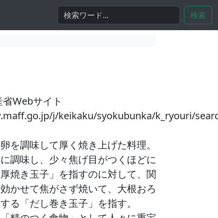
検索
産省Webサイト
w.maff.go.jp/j/keikaku/syokubunka/k_ryouri/se
は卵を調味して厚く焼き上げた料理。
めに調味し、少々焦げ目がつくほどに
「厚焼き玉子」を指すのに対して、関
を効かせて焦がさず焼いて、大根おろ
食する「だし巻き玉子」を指す。
り「精のつく食物」として人々に重宝