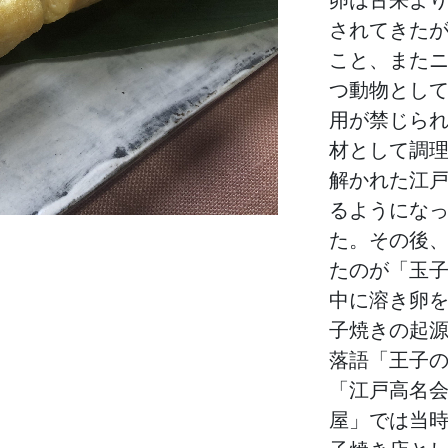
されてきた
こと、また
つ動物とし
用が禁じら
材として調
解かれた江
るようにな
た。その後
たのが「玉
中に溶き卵
子焼きの起
落語「王子
「江戸高名
屋」では当