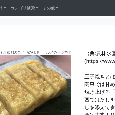
報
カテゴリ検索
その他
？東京都のご当地の料理・グルメの一つです
出典:農林水
(https://ww
玉子焼きと
関東では甘
焼き上げる
西ではだし
しを添えて
卵は古来よ