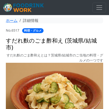
ホーム
詳細情報
No.6517
料理・グルメ
すだれ麩のごま酢和え (茨城県/結城
市)
すだれ麩のごま酢和えとは？茨城県/結城市のご当地の料理・グ
ルメの一つです