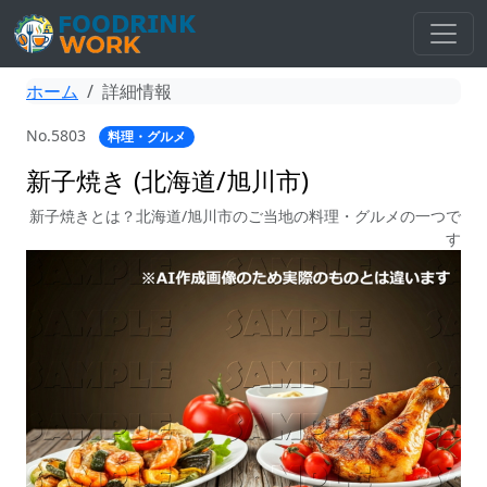
ホーム
詳細情報
No.5803
料理・グルメ
新子焼き (北海道/旭川市)
新子焼きとは？北海道/旭川市のご当地の料理・グルメの一つで
す