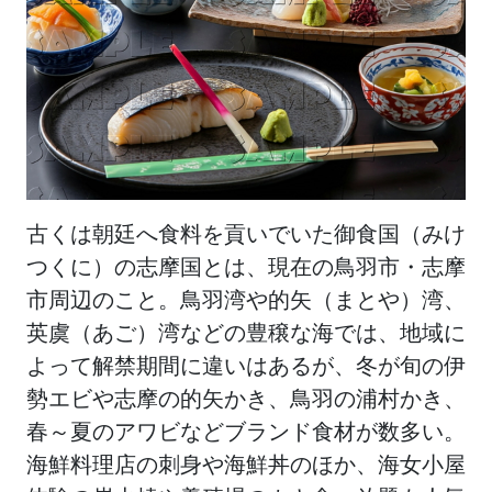
古くは朝廷へ食料を貢いでいた御食国（みけ
つくに）の志摩国とは、現在の鳥羽市・志摩
市周辺のこと。鳥羽湾や的矢（まとや）湾、
英虞（あご）湾などの豊穣な海では、地域に
よって解禁期間に違いはあるが、冬が旬の伊
勢エビや志摩の的矢かき、鳥羽の浦村かき、
春～夏のアワビなどブランド食材が数多い。
海鮮料理店の刺身や海鮮丼のほか、海女小屋