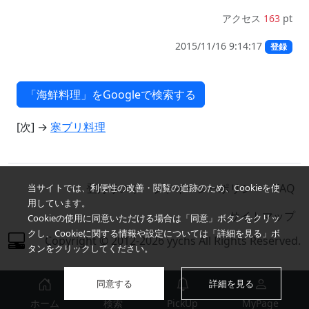
アクセス
163
pt
2015/11/16 9:14:17
登録
[次] →
寒ブリ料理
登録リスト
プライバシーポリシー
FAQ
当サイトでは、利便性の改善・閲覧の追跡のため、Cookieを使
用しています。
サイトマップ
Cookieの使用に同意いただける場合は「同意」ボタンをクリッ
クし、Cookieに関する情報や設定については「詳細を見る」ボ
Copyright © 2012-2026 yychs All Rights Reserved.
タンをクリックしてください。
同意する
詳細を見る
ホーム
検索
PickUp
MyPage