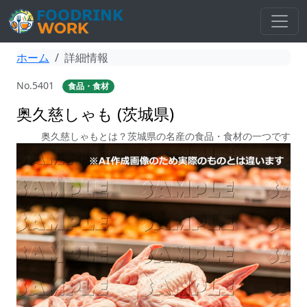
ホーム
詳細情報
No.5401
食品・食材
奥久慈しゃも (茨城県)
奥久慈しゃもとは？茨城県の名産の食品・食材の一つです