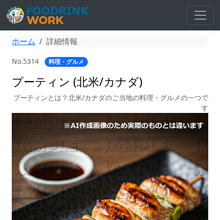
ホーム
詳細情報
No.5314
料理・グルメ
プーティン (北米/カナダ)
プーティンとは？北米/カナダのご当地の料理・グルメの一つで
す