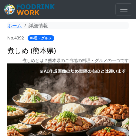
ホーム
詳細情報
No.4392
料理・グルメ
煮しめ (熊本県)
煮しめとは？熊本県のご当地の料理・グルメの一つです