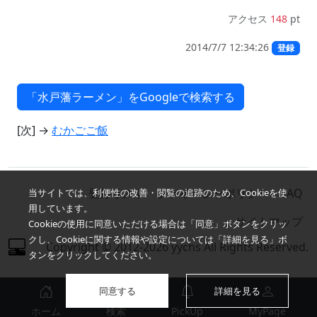
アクセス
148
pt
2014/7/7 12:34:26
登録
[次] →
むかごご飯
登録リスト
プライバシーポリシー
FAQ
当サイトでは、利便性の改善・閲覧の追跡のため、Cookieを使
用しています。
サイトマップ
Cookieの使用に同意いただける場合は「同意」ボタンをクリッ
クし、Cookieに関する情報や設定については「詳細を見る」ボ
Copyright © 2012-2026 yychs All Rights Reserved.
タンをクリックしてください。
同意する
詳細を見る
ホーム
検索
PickUp
MyPage