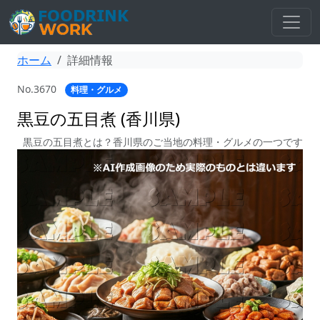
ホーム
詳細情報
No.3670
料理・グルメ
黒豆の五目煮 (香川県)
黒豆の五目煮とは？香川県のご当地の料理・グルメの一つです