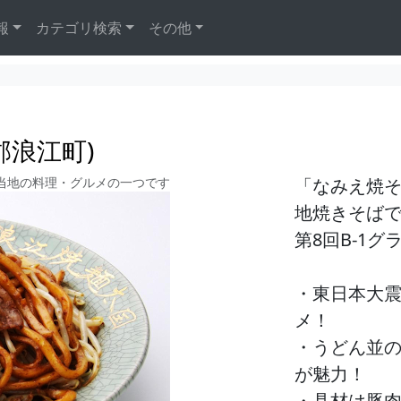
報
カテゴリ検索
その他
郡浪江町)
当地の料理・グルメの一つです
「なみえ焼
地焼きそば
第8回B-1
・東日本大
メ！
・うどん並
が魅力！
・具材は豚