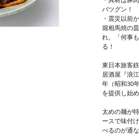
バツグン！
・震災以前
堀相馬焼の
れ、「何事
る！
東日本旅客鉄
居酒屋『浪江
年（昭和30
を提供し始
太めの麺が
ースで味付
べるのが通