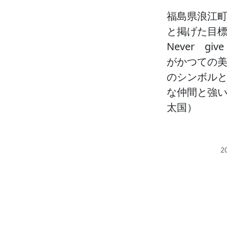
福島県浪江
と掲げた目標
Never g
がかつての
のシンボル
な仲間と強い絆
太国）
2