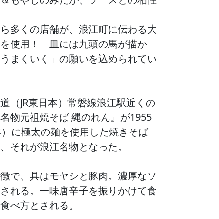
から多くの店舗が、浪江町に伝わる大
皿を使用！ 皿には九頭の馬が描か
もうまくいく」の願いを込められてい
道（JR東日本）常磐線浪江駅近くの
名物元祖焼そば 縄のれん』が1955
年）に極太の麺を使用した焼きそば
め、それが浪江名物となった。
特徴で、具はモヤシと豚肉。濃厚なソ
けされる。一味唐辛子を振りかけて食
な食べ方とされる。