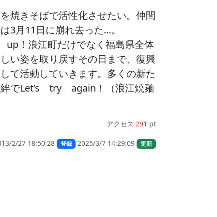
町を焼きそばで活性化させたい。仲間
は3月11日に崩れ去った…。
ive up！浪江町だけでなく福島県全体
美しい姿を取り戻すその日まで、復興
として活動していきます。多くの新た
でLet‘s try again！（浪江焼麺
アクセス
291
pt
013/2/27 18:50:28
2025/3/7 14:29:09
登録
更新