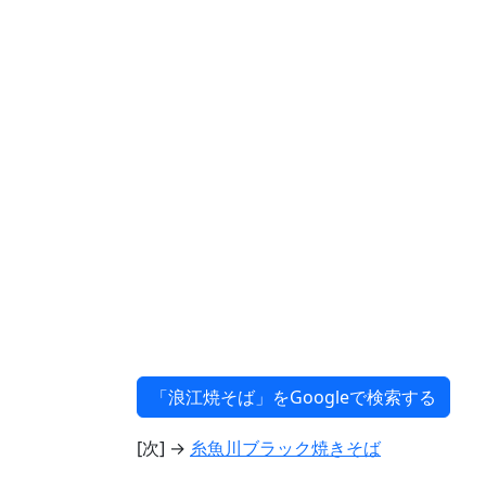
[次] →
糸魚川ブラック焼きそば