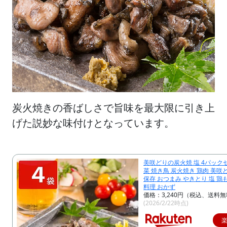
炭火焼きの香ばしさで旨味を最大限に引き上
げた説妙な味付けとなっています。
美咲どりの炭火焼 塩 4パック
菜 焼き鳥 炭火焼き 鶏肉 美咲
保存 おつまみ やきとり 塩 鶏
料理 おかず
価格：3,240円（税込、送料無
(2026/2/22時点)