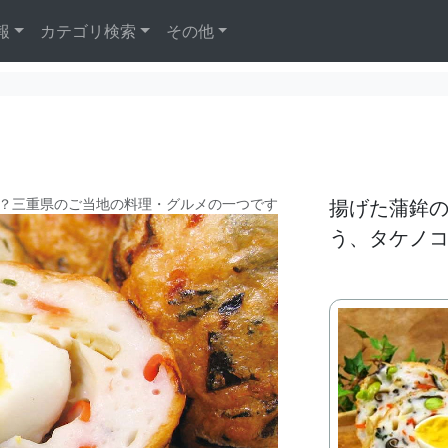
報
カテゴリ検索
その他
？三重県のご当地の料理・グルメの一つです
揚げた蒲鉾
う、タケノ