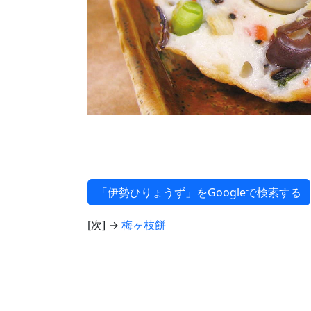
[次] →
梅ヶ枝餅