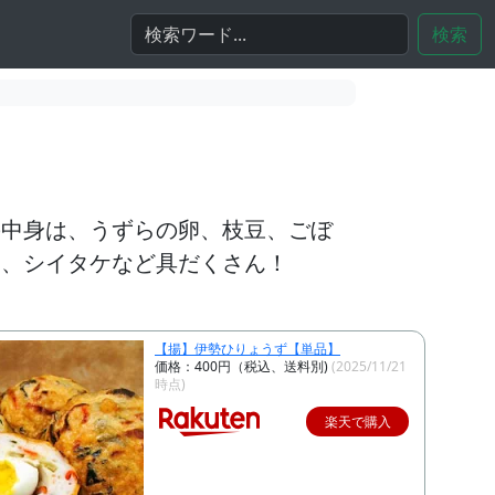
検索
の中身は、うずらの卵、枝豆、ごぼ
コ、シイタケなど具だくさん！
【揚】伊勢ひりょうず【単品】
価格：400円（税込、送料別)
(2025/11/21
時点)
楽天で購入