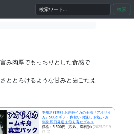
検索
に富み肉厚でもっちりとした食感で
しさととろけるような甘みと歯ごたえ
。
本州送料無料 お刺身イカの王様『アオリイ
カ』500g ギフト 内祝い お返し お祝い お
刺身 即日発送 お取り寄せグルメ
価格：5,500円（税込、送料別)
(2025/9/19
時点)