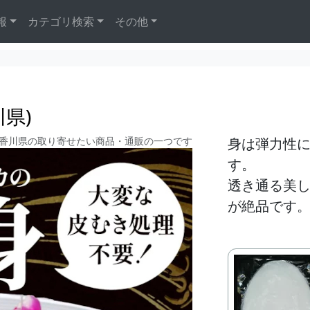
報
カテゴリ検索
その他
県)
香川県の取り寄せたい商品・通販の一つです
身は弾力性
す。
透き通る美
が絶品です