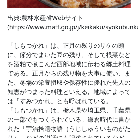
出典:農林水産省Webサイト
(https://www.maff.go.jp/j/keikaku/syokubun
「しもつかれ」は、正月の残りのサケの頭
に、節分でまいた豆の残り、そして根菜など
を酒粕で煮こんだ西部地域に伝わる郷土料理
である。正月からの残り物を大事に使い、ま
た、冬場の栄養摂取や保存性に優れた先人の
知恵がつまった料理といえる。地域によって
は「すみつかれ」とも呼ばれている。
「しもつかれ」は、栃木県や埼玉県、千葉県
の一部でもつくられている。鎌倉時代に書か
れた「宇治拾遺物語（うじしゅういものがた
り）」などの説話にも記述されているなど、