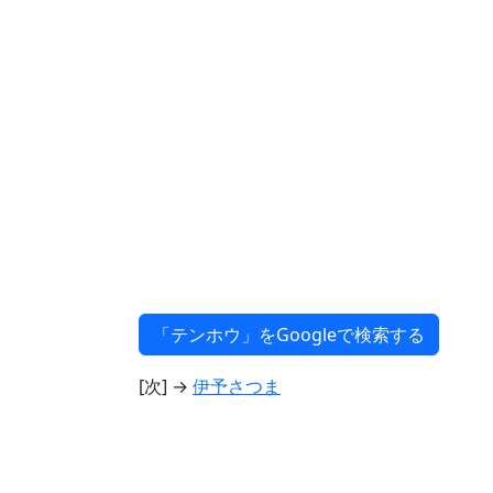
[次] →
伊予さつま