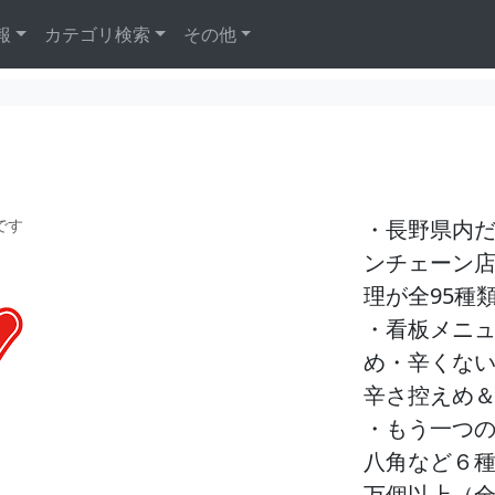
報
カテゴリ検索
その他
です
・長野県内だ
ンチェーン
理が全95種
・看板メニ
め・辛くな
辛さ控えめ＆
・もう一つ
八角など６種
万個以上（