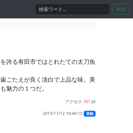
検索
一を誇る有田市ではとれたての太刀魚
。
は歯ごたえが良く淡白で上品な味。美
けも魅力の１つだ。
アクセス
161
pt
2015/11/12 19:46:15
登録