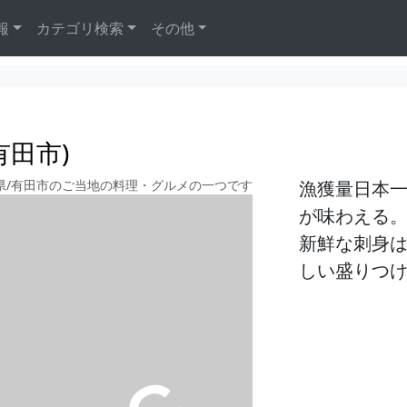
報
カテゴリ検索
その他
有田市)
県/有田市のご当地の料理・グルメの一つです
漁獲量日本
が味わえる
新鮮な刺身
しい盛りつ