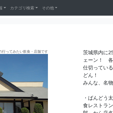
報
カテゴリ検索
その他
の行ってみたい飲食・店舗です
茨城県内に2
ェーン！ 
仕切ってい
どん！
みんな、名
・ばんどう
食レストラ
郎」から店