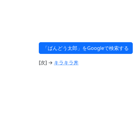
[次] →
キラキラ丼