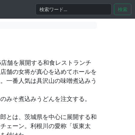
検索
5店舗を展開する和食レストランチ
各店舗の女将が真心を込めてホールを
る。一番人気は具沢山の味噌煮込みう
物の
みそ煮込みうどん
を注文する。
太郎とは、茨城県を中心に展開する和
ンチェーン。利根川の愛称「坂東太
名を付けた。