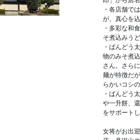
・各店舗で
が、真心を
・多彩な和
そ煮込みう
・ばんどう
物のみそ煮
さん。さら
麺が特徴だ
らかいコシ
・ばんどう
や一升餅、
をサポート
女将がお出