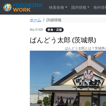
検索各種
国内情報
海外情
ホーム
詳細情報
No.5169
飲食・店舗
ばんどう太郎 (茨城県)
ばんどう太郎とは？茨城県