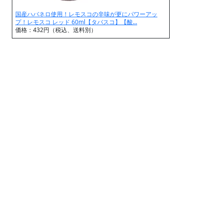
国産ハバネロ使用！レモスコの辛味が更にパワーアッ
プ！レモスコ レッド 60ml【タバスコ】【酸...
価格：432円（税込、送料別）