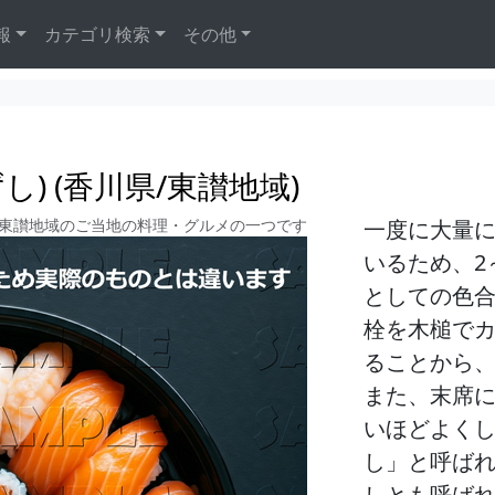
報
カテゴリ検索
その他
) (香川県/東讃地域)
/東讃地域のご当地の料理・グルメの一つです
一度に大量
いるため、2
としての色
栓を木槌で
ることから
また、末席
いほどよく
し」と呼ば
しとも呼ば