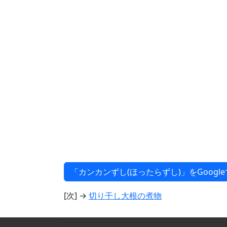
[次] →
切り干し大根の煮物