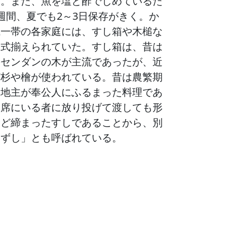
る。また、魚を塩と酢でしめているた
週間、夏でも2～3日保存がきく。か
域一帯の各家庭には、すし箱や木槌な
一式揃えられていた。すし箱は、昔は
のセンダンの木が主流であったが、近
ど杉や檜が使われている。昔は農繁期
、地主が奉公人にふるまった料理であ
末席にいる者に放り投げて渡しても形
ほど締まったすしであることから、別
たずし」とも呼ばれている。