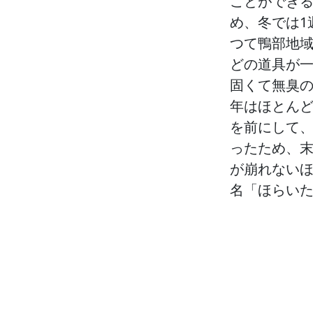
ことができ
め、冬では1
つて鴨部地
どの道具が
固くて無臭
年はほとん
を前にして
ったため、
が崩れない
名「ほらい