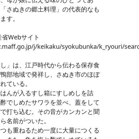
、「さぬきの郷土料理」の代表的なも
います。
産省Webサイト
w.maff.go.jp/j/keikaku/syokubunka/k_ryouri/s
ずし」は、江戸時代から伝わる保存食
市鴨部地域で発祥し、さぬき市のほぼ
されている。
ごはんが入るすし箱にすしめしを詰
に酢でしめたサワラを並べ、蓋をして
びで打ち込む。その音がカンカンと聞
から名前がついた。
くつも重ねるため一度に大量につくる