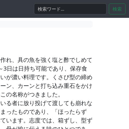
検索
に作れ、具の魚を強く塩と酢でしめて
～3日は日持ち可能であり、保存食
合いが濃い料理です。くさび型の締め
カーン、カーンと打ち込み重石をかけ
、この名称がつきました。
にいる者に放り投げて渡しても崩れな
しまったものであり、「ほったらず
れています。志度では、箱ずし、型ず
れ、母が娘に伝える味のひとつであ