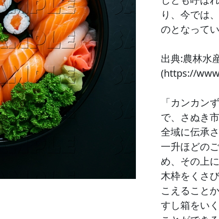
り、今では
のとなって
出典:農林水
(https://ww
「カンカン
で、さぬき
全域に伝承
一升ほどの
め、その上
木枠をくさ
こえること
すし箱をい