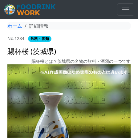
ホーム
詳細情報
No.1284
飲料・酒類
賜杯桜 (茨城県)
賜杯桜とは？茨城県の名物の飲料・酒類の一つです